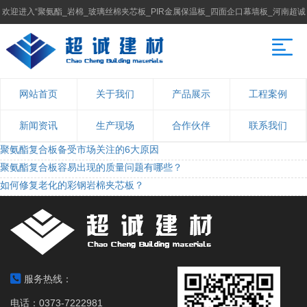
欢迎进入“聚氨酯_岩棉_玻璃丝棉夹芯板_PIR金属保温板_四面企口幕墙板_河南超诚
建材科技有限公司”官方网站！
网站首页
关于我们
产品展示
工程案例
新闻资讯
生产现场
合作伙伴
联系我们
聚氨酯复合板备受市场关注的6大原因
聚氨酯复合板容易出现的质量问题有哪些？
如何修复老化的彩钢岩棉夹芯板？
服务热线：
电话：0373-7222981