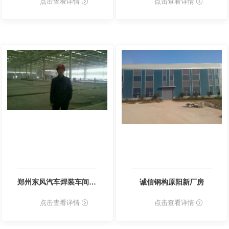
点击查看详情
点击查看详情
郑州东风汽车焊装车间二期扩建工程
诚信钢构原阳新厂房
点击查看详情
点击查看详情