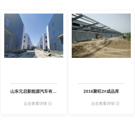
山东元启新能源汽车有限公司
2016聚旺2#成品库
点击查看详情
点击查看详情