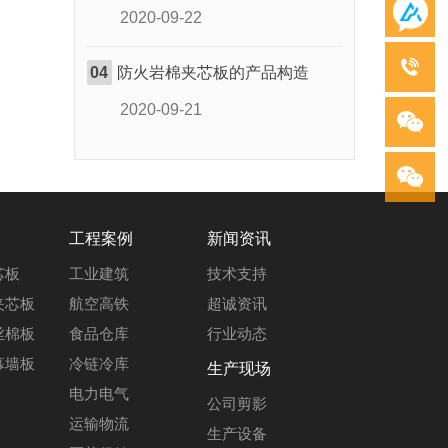
2020-09-22
04
防火岩棉夹芯板的产品构造
2020-09-21
工程案例
新闻资讯
芯板
工业建筑
技术支持
夹芯板
航空高铁
超诚资讯
丝棉板
食品仓库
行业动态
幕墙板
冷链冷库
生产现场
电力电气
公司剪影
运输物流
生产设备