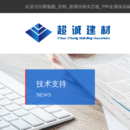
欢迎访问聚氨酯_岩棉_玻璃丝棉夹芯板_PIR金属保
技术支持
NEWS
中国绿色节能板材生产研发基地
真诚期待与您的相遇
真诚
国绿色节能板材生产研发基地